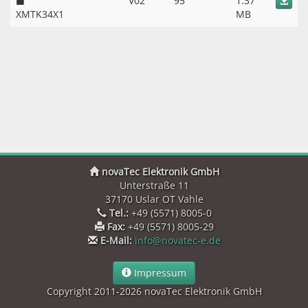
V02
95
1.37
XMTK34X1
MB
novaTec Elektronik GmbH
Unterstraße 11
37170 Uslar OT Vahle
Tel.:
+49 (5571) 8005-0
Fax:
+49 (5571) 8005-29
E-Mail:
info@novatec-e.de
Impressum
Copyright 2011-2026 novaTec Elektronik GmbH