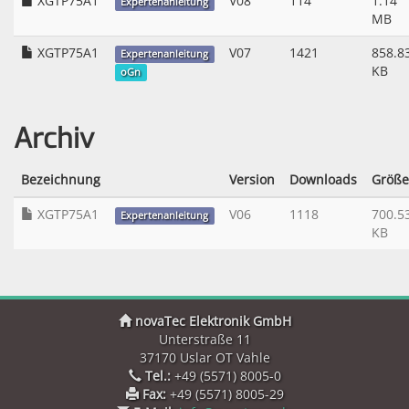
XGTP75A1
V08
114
1.14
Expertenanleitung
MB
XGTP75A1
V07
1421
858.8
Expertenanleitung
KB
oGn
Archiv
Bezeichnung
Version
Downloads
Größe
XGTP75A1
V06
1118
700.5
Expertenanleitung
KB
novaTec Elektronik GmbH
Unterstraße 11
37170 Uslar OT Vahle
Tel.:
+49 (5571) 8005-0
Fax:
+49 (5571) 8005-29