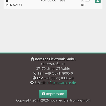
V01.00.00
989
97.23
MDZA21X1
KB
novaTec Elektronik GmbH
Unterstraße 11
37170 Uslar OT Vahle
Tel.:
+49 (5571) 8005-0
Fax:
+49 (5571) 8005-29
E-Mail:
info@novatec-e.de
Impressum
Copyright 2011-2026 novaTec Elektronik GmbH