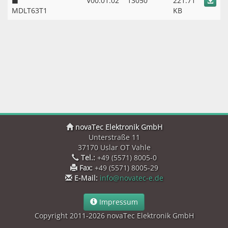
V00.01.02
13050
221.71
MDLT63T1
KB
novaTec Elektronik GmbH
Unterstraße 11
37170 Uslar OT Vahle
Tel.:
+49 (5571) 8005-0
Fax:
+49 (5571) 8005-29
E-Mail:
info@novatec-e.de
Impressum
Copyright 2011-2026 novaTec Elektronik GmbH