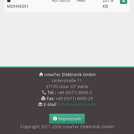
V01.00.01
1460
227.8
MDHV43X1
KB
novaTec Elektronik GmbH
Unterstraße 11
37170 Uslar OT Vahle
Tel.:
+49 (5571) 8005-0
Fax:
+49 (5571) 8005-29
E-Mail:
info@novatec-e.de
Impressum
Copyright 2011-2026 novaTec Elektronik GmbH