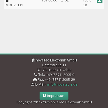
V01.00.00
2102
103.6
MDHV31X1
KB
novaTec Elektronik GmbH
Unterstraße 11
37170 Uslar OT Vahle
Tel.:
+49 (5571) 8005-0
Fax:
+49 (5571) 8005-29
E-Mail:
info@novatec-e.de
Impressum
Copyright 2011-2026 novaTec Elektronik GmbH